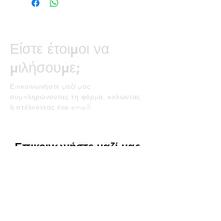
Είστε έτοιμοι να
μιλήσουμε;
Επικοινωνήστε μαζί μας
συμπληρώνοντας τη φόρμα, καλώντας
ή στέλνοντας ένα email!
Επικοινωνήστε μαζί μας
Ονομα
Επίθετο
ΗΛΕΚΤΡΟΝΙΚΗ ΔΙΕΥΘΥΝΣΗ